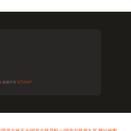
造
版權所有
SITEMAP
国产在线不卡|国产在线导航av|国产在线第九页
网站地图