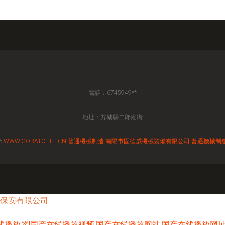
電話：6745949**
地址：方城縣二郎廟街
6
WWW.GORATCHET.CN
普通機械制造
南陽市固德威機械裝備有限公司
普通機械制
保安有限公司
播放器|国产在线播放视频|国产在线播放网站|国产在线播放网址|