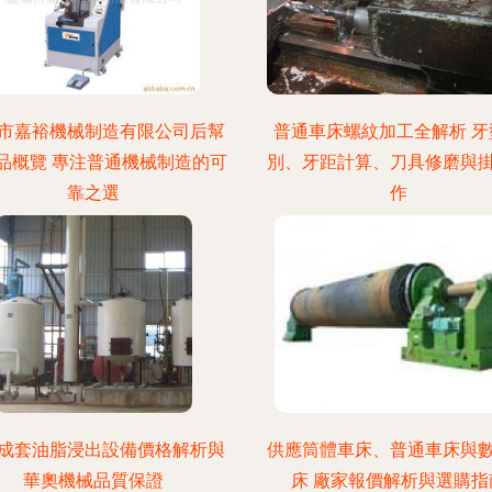
市嘉裕機械制造有限公司后幫
普通車床螺紋加工全解析 牙
品概覽 專注普通機械制造的可
別、牙距計算、刀具修磨與
靠之選
作
成套油脂浸出設備價格解析與
供應筒體車床、普通車床與
華奧機械品質保證
床 廠家報價解析與選購指