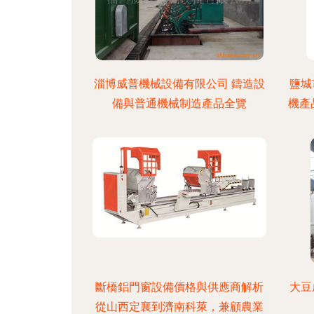
淄博威普機械設備有限公司 鑄造設
鹽城
備與普通機械制造產品全覽
機產
斷橋鋁門窗設備價格與供應商解析
大豆
從山西定襄到濟南科萊，兼顧農業