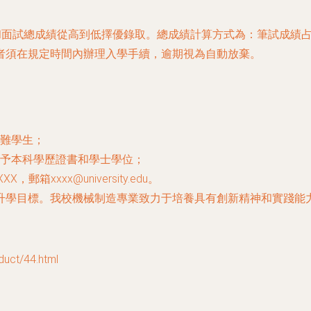
面試總成績從高到低擇優錄取。總成績計算方式為：筆試成績占70
者須在規定時間內辦理入學手續，逾期視為自動放棄。
難學生；
予本科學歷證書和學士學位；
XXX，郵箱
xxxx@university.edu
。
升學目標。我校機械制造專業致力于培養具有創新精神和實踐能
ct/44.html