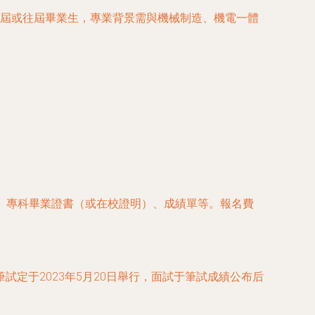
科應屆或往屆畢業生，專業背景需與機械制造、機電一體
證、專科畢業證書（或在校證明）、成績單等。報名費
定于2023年5月20日舉行，面試于筆試成績公布后