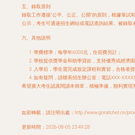
五、錄取原則
錄取工作遵循“公平、公正、公開”的原則，根據筆試和
公示，考生可通過招生網站或電話查詢結果。被錄取
六、其他說明
學費標準：每學年6000元，住宿費另計；
學校提供獎學金和助學貸款，支持優秀或經濟困
入學后，學生需完成規定課程和實習，合格者授
如有疑問，請聯系招生辦公室：電話XXX-XXXX
希望廣大考生認真閱讀本簡章，積極準備，順利實現
如若轉載，請注明出處：http://www.goratchet.cn/produ
更新時間：2026-08-05 23:49:28