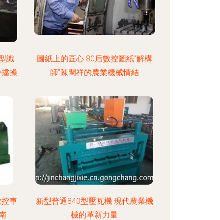
型識
圖紙上的匠心 80后數控圖紙“解構
掛擋操
師”陳閏祥的農業機械情結
數控車
新型普通840型壓瓦機 現代農業機
南
械的革新力量